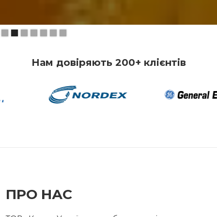
Slide 2 of 7.
Нам довіряють 200+ клієнтів
ПРО НАС