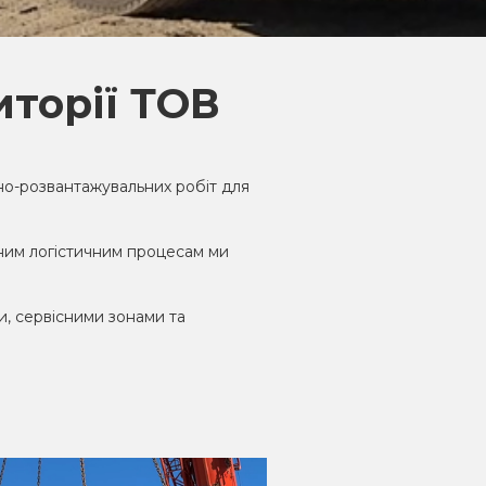
иторії ТОВ
но-розвантажувальних робіт для
еним логістичним процесам ми
и, сервісними зонами та