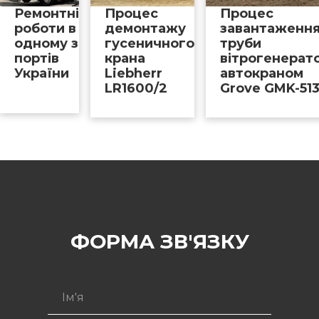
Ремонтні
Процес
Процес
роботи в
демонтажу
завантаженн
одному з
гусеничного
труби
портів
крана
вітрогенерат
України
Liebherr
автокраном
LR1600/2
Grove GMK-51
ФОРМА ЗВ'ЯЗКУ