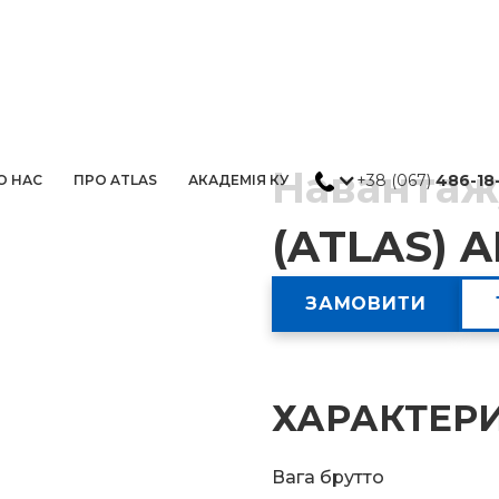
Наванта
+38 (067)
486-18
О НАС
ПРО ATLAS
АКАДЕМІЯ КУ
(ATLAS) A
ЗАМОВИТИ
ХАРАКТЕР
Вага брутто