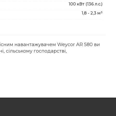
100 кВт (136 л.с.)
1,8 - 2,3 м³
олісним навантажувачем Weycor AR 580 ви
і, сільському господарстві,