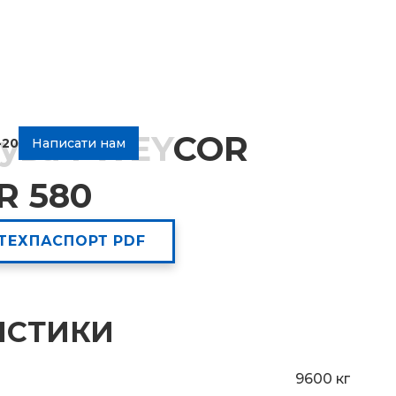
жувач WEYCOR
-20
Написати нам
R 580
ТЕХПАСПОРТ PDF
ИСТИКИ
9600 кг