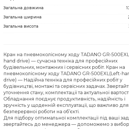
Загальна довжина
1
Загальна ширина
Загальна висота
Кран на пневмоколісному ходу TADANO GR-500EXL(
hand drive) — сучасна техніка для професійних
будівельних, монтажних і сервісних робіт. Кран на
пневмоколісному ходу TADANO GR-500EXL(Left-ha
drive) — Надійна техніка для професійних робіт у
будівництві, монтажі та сервісних задачах. Звертай
уточнення стану, комплектації та актуальної вартості
Обладнання поєднує продуктивність, надійність і
зручність у щоденній експлуатації, що важливо для
безперервної роботи на об’єкті.
Для підбору оптимальної комплектації під ваші зад
звертайтесь до менеджера — допоможемо з вибор