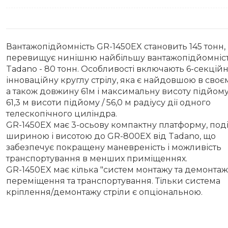
Вантажопідйомність GR-1450EX становить 145 тонн,
перевищує нинішню найбільшу вантажопідйомніс
Tadano - 80 тонн. Особливості включають 6-секцій
інноваційну круглу стрілу, яка є найдовшою в своєм
а також довжину 61м і максимальну висоту підйому 
61,3 м висоти підйому / 56,0 м радіусу дії одного
телескопічного циліндра.
GR-1450EX має 3-осьову компактну платформу, поді
шириною і висотою до GR-800EX від Tadano, що
забезпечує покращену маневреність і можливість
транспортування в менших приміщеннях.
GR-1450EX має кілька "систем монтажу та демонтаж
переміщення та транспортування. Тільки система
кріплення/демонтажу стріли є опціональною.