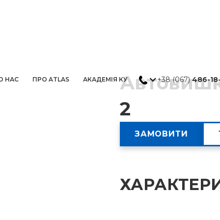
Автовишк
+38 (067)
486-18
О НАС
ПРО ATLAS
АКАДЕМІЯ КУ
2
ЗАМОВИТИ
ХАРАКТЕР