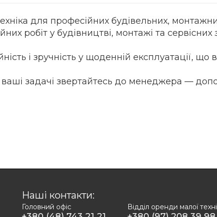
хніка для професійних будівельних, монтажних
них робіт у будівництві, монтажі та сервісних 
ність і зручність у щоденній експлуатації, що
д ваші задачі звертайтесь до менеджера — доп
Наші контакти:
Головний офіс
Відділ оренди малої техн
+380 (48) 743 21 21
+380 (97) 208 39 98