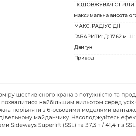
ПОДОВЖУВАЧ СТРІЛИ
максимальна висота ог
МАКС. РАДІУС ДІЇ
ГАБАРИТИ: Д: 17.62 м Ш: 
Двигун
Привод
розміру шестивісного крана з потужністю та пр
же похвалитися найбільшим вильотом серед усіх 
можна порівняти з 6-осьовими моделями вантажо
будівельному майданчику. Насолоджуйтесь ефе
ми Sideways Superlift (SSL) та 37,3 т / 41,4 т з S