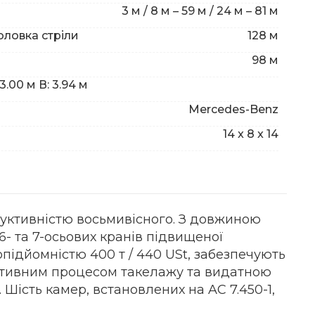
3 м / 8 м – 59 м / 24 м – 81 м
оловка стріли
128 м
98 м
3.00 м В: 3.94 м
Mercedes-Benz
14 x 8 x 14
одуктивністю восьмивісного. З довжиною
6- та 7-осьових кранів підвищеної
підйомністю 400 т / 440 USt, забезпечують
ктивним процесом такелажу та видатною
SL. Шість камер, встановлених на AC 7.450-1,