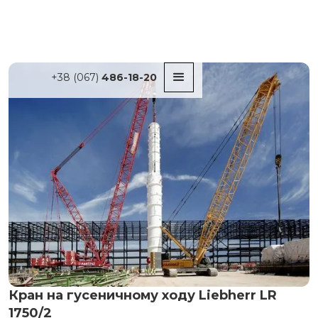
+38 (067)
486-18-20
Кран на гусеничному ходу Liebherr LR
1750/2