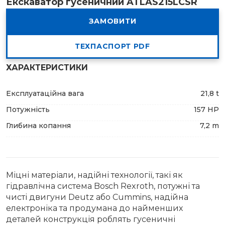
Екскаватор гусеничний ATLAS215LCSR
ЗАМОВИТИ
ТЕХПАСПОРТ PDF
ХАРАКТЕРИСТИКИ
Експлуатаційна вага
21,8 t
Потужність
157 HP
Глибина копання
7,2 m
Міцні матеріали, надійні технології, такі як
гідравлічна система Bosch Rexroth, потужні та
чисті двигуни Deutz або Cummins, надійна
електроніка та продумана до найменших
деталей конструкція роблять гусеничні