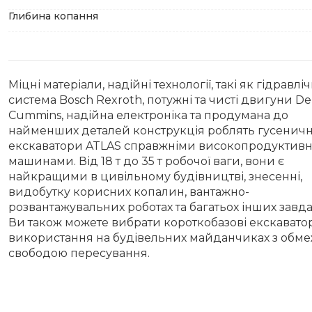
Глибина копання
Міцні матеріали, надійні технології, такі як гідравлі
система Bosch Rexroth, потужні та чисті двигуни De
Cummins, надійна електроніка та продумана до
найменших деталей конструкція роблять гусеничн
екскаватори ATLAS справжніми високопродуктив
машинами. Від 18 т до 35 т робочої ваги, вони є
найкращими в цивільному будівництві, знесенні,
видобутку корисних копалин, вантажно-
розвантажувальних роботах та багатьох інших завда
Ви також можете вибрати короткобазові екскавато
використання на будівельних майданчиках з обм
свободою пересування.