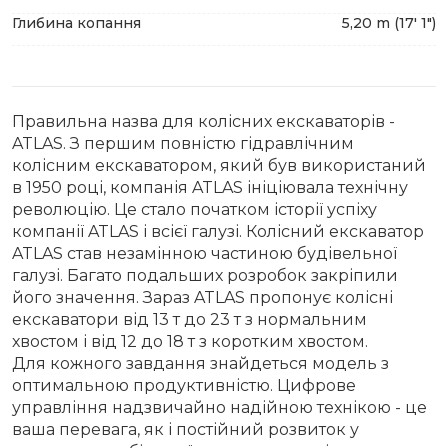
Глибина копання
5,20 m (17′ 1″)
Правильна назва для колісних екскаваторів -
ATLAS. З першим повністю гідравлічним
колісним екскаватором, який був використаний
в 1950 році, компанія ATLAS ініціювала технічну
революцію. Це стало початком історії успіху
компанії ATLAS і всієї галузі. Колісний екскаватор
ATLAS став незамінною частиною будівельної
галузі. Багато подальших розробок закріпили
його значення. Зараз ATLAS пропонує колісні
екскаватори від 13 т до 23 т з нормальним
хвостом і від 12 до 18 т з коротким хвостом.
Для кожного завдання знайдеться модель з
оптимальною продуктивністю. Цифрове
управління надзвичайно надійною технікою - це
ваша перевага, як і постійний розвиток у