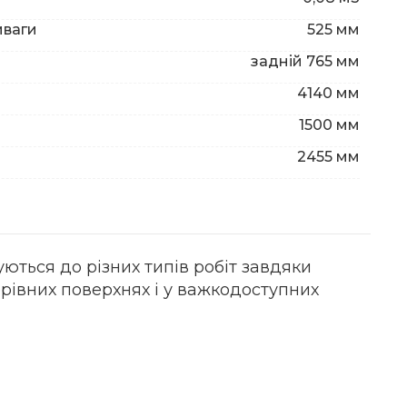
иваги
525 мм
задній 765 мм
4140 мм
1500 мм
2455 мм
ються до різних типів робіт завдяки
ерівних поверхнях і у важкодоступних