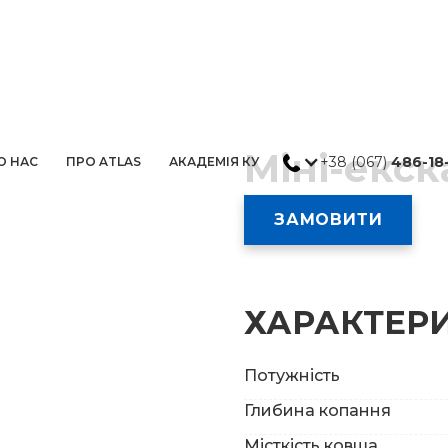
Міні-екск
+38 (067)
486-18
О НАС
ПРО ATLAS
АКАДЕМІЯ КУ
ЗАМОВИТИ
ХАРАКТЕР
Потужність
Глибина копання
Місткість ковша