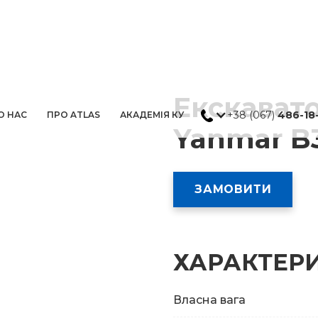
Екскават
+38 (067)
486-18
О НАС
ПРО ATLAS
АКАДЕМІЯ КУ
Yanmar B
ЗАМОВИТИ
ХАРАКТЕР
Власна вага