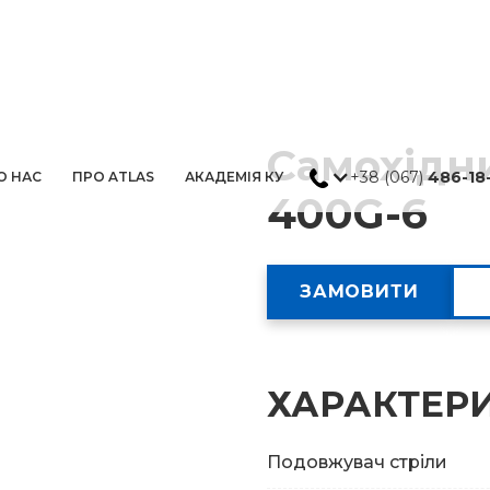
Самохідн
+38 (067)
486-18
О НАС
ПРО ATLAS
АКАДЕМІЯ КУ
400G-6
ЗАМОВИТИ
ХАРАКТЕР
Подовжувач стріли