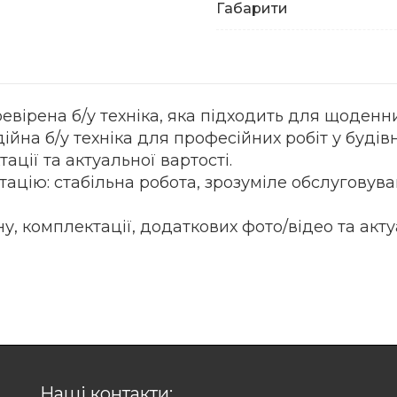
Габарити
ірена б/у техніка, яка підходить для щоденних 
на б/у техніка для професійних робіт у будівн
ції та актуальної вартості.
ацію: стабільна робота, зрозуміле обслуговува
у, комплектації, додаткових фото/відео та акт
Наші контакти: