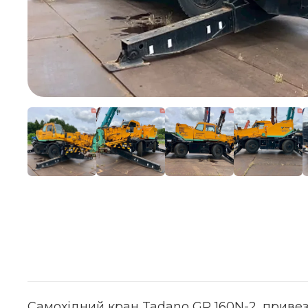
Самохідний кран Tadano GR 160N-2, привез