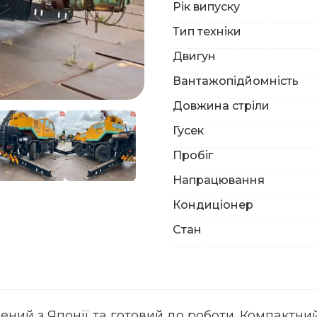
Рік випуску
Тип техніки
Двигун
Вантажопідйомність
Довжина стріли
Гусек
Пробіг
Напрацювання
Кондиціонер
Стан
ений з Японії та готовий до роботи. Компактни