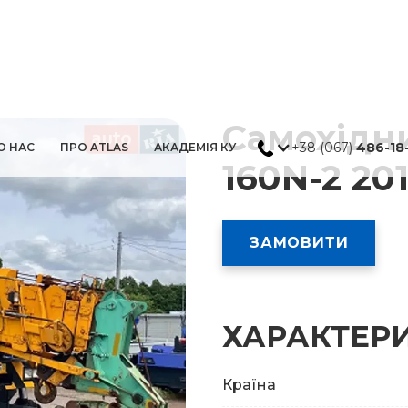
Самохідн
+38 (067)
486-18
О НАС
ПРО ATLAS
АКАДЕМІЯ КУ
160N-2 20
ЗАМОВИТИ
ХАРАКТЕР
Країна