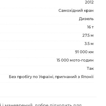
2012
Самохідний кран
Дизель
16 т
27.5 м
3.5 м
91 000 км
15 000 мото-годин
Так
Без пробігу по Україні, пригнаний з Японії
й і маневрений, добре підходить для