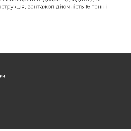
трукція, вантажопідйомність 16 тонн і
іки