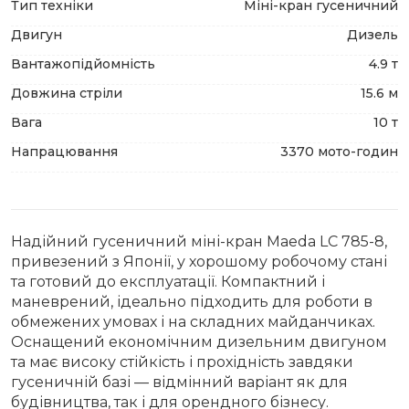
Тип техніки
Міні-кран гусеничний
Двигун
Дизель
Вантажопідйомність
4.9 т
Довжина стріли
15.6 м
Вага
10 т
Напрацювання
3370 мото-годин
Надійний гусеничний міні-кран Maeda LC 785-8,
привезений з Японії, у хорошому робочому стані
та готовий до експлуатації. Компактний і
маневрений, ідеально підходить для роботи в
обмежених умовах і на складних майданчиках.
Оснащений економічним дизельним двигуном
та має високу стійкість і прохідність завдяки
гусеничній базі — відмінний варіант як для
будівництва, так і для орендного бізнесу.