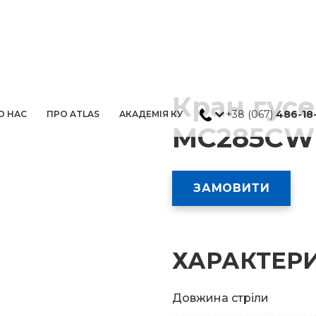
Кран гус
+38 (067)
486-18
О НАС
ПРО ATLAS
АКАДЕМІЯ КУ
MC285CW
ЗАМОВИТИ
ХАРАКТЕР
Довжина стріли