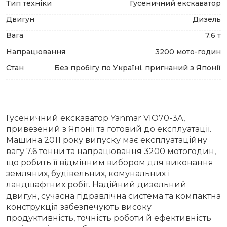
Тип техніки
Гусеничний екскаватор
Двигун
Дизель
Вага
7.6 т
Напрацювання
3200 мото-годин
Стан
Без пробігу по Україні, пригнаний з Японії
Гусеничний екскаватор Yanmar VIO70-3A,
привезений з Японії та готовий до експлуатації.
Машина 2011 року випуску має експлуатаційну
вагу 7.6 тонни та напрацювання 3200 мотогодин,
що робить її відмінним вибором для виконання
земляних, будівельних, комунальних і
ландшафтних робіт. Надійний дизельний
двигун, сучасна гідравлічна система та компактна
конструкція забезпечують високу
продуктивність, точність роботи й ефективність