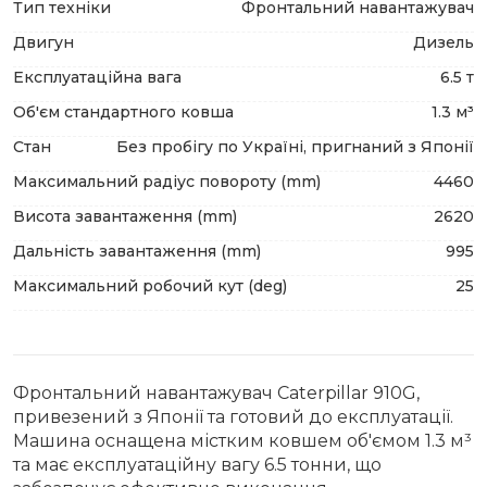
Тип техніки
Фронтальний навантажувач
Двигун
Дизель
Експлуатаційна вага
6.5 т
Об'єм стандартного ковша
1.3 м³
Стан
Без пробігу по Україні, пригнаний з Японії
Максимальний радіус повороту (mm)
4460
Висота завантаження (mm)
2620
Дальність завантаження (mm)
995
Максимальний робочий кут (deg)
25
Фронтальний навантажувач Caterpillar 910G,
привезений з Японії та готовий до експлуатації.
Машина оснащена містким ковшем об'ємом 1.3 м³
та має експлуатаційну вагу 6.5 тонни, що