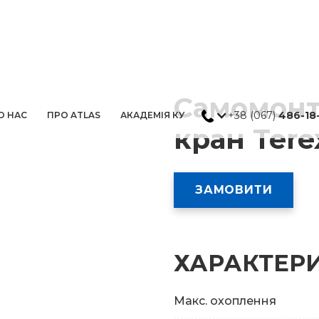
Cамомонт
+38 (067)
486-18
О НАС
ПРО ATLAS
АКАДЕМІЯ КУ
кран Tere
ЗАМОВИТИ
ХАРАКТЕР
Макс. охоплення