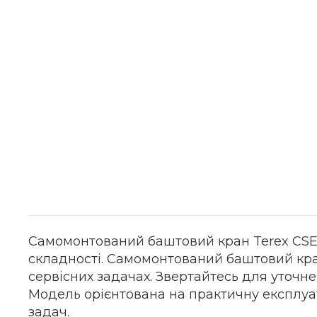
Cамомонтований баштовий кран Terex CSE 32
складності. Cамомонтований баштовий кран 
сервісних задачах. Звертайтесь для уточнен
Модель орієнтована на практичну експлуат
задач.