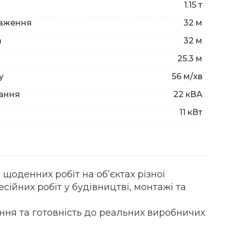
1.15 т
таження
32 м
а
32 м
25.3 м
у
56 м/хв
нання
22 кВА
11 кВт
щоденних робіт на об’єктах різної
ійних робіт у будівництві, монтажі та
ння та готовність до реальних виробничих