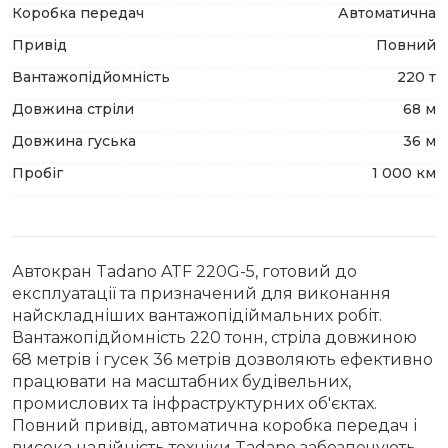
Коробка передач
Автоматична
Привід
Повний
Вантажопідйомність
220 т
Довжина стріли
68 м
Довжина гуська
36 м
Пробіг
1 000 км
Автокран Tadano ATF 220G-5, готовий до
експлуатації та призначений для виконання
найскладніших вантажопідіймальних робіт.
Вантажопідйомність 220 тонн, стріла довжиною
68 метрів і гусек 36 метрів дозволяють ефективно
працювати на масштабних будівельних,
промислових та інфраструктурних об'єктах.
Повний привід, автоматична коробка передач і
висока надійність техніки Tadano забезпечують