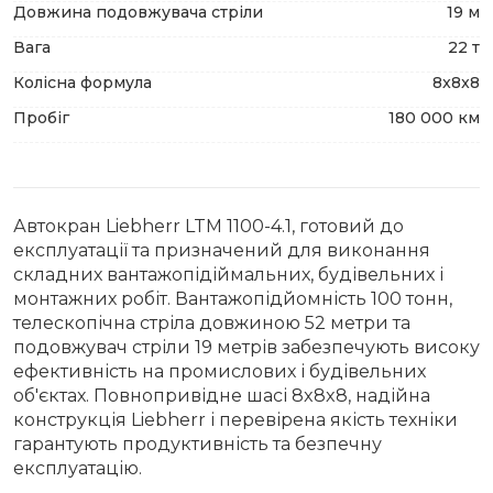
Довжина подовжувача стріли
19 м
Вага
22 т
Колісна формула
8x8x8
Пробіг
180 000 км
Автокран Liebherr LTM 1100-4.1, готовий до
експлуатації та призначений для виконання
складних вантажопідіймальних, будівельних і
монтажних робіт. Вантажопідйомність 100 тонн,
телескопічна стріла довжиною 52 метри та
подовжувач стріли 19 метрів забезпечують високу
ефективність на промислових і будівельних
об'єктах. Повнопривідне шасі 8x8x8, надійна
конструкція Liebherr і перевірена якість техніки
гарантують продуктивність та безпечну
експлуатацію.